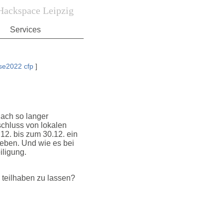
Hackspace Leipzig
Services
rse2022
cfp
]
ach so langer
schluss von lokalen
.12. bis zum 30.12. ein
eben. Und wie es bei
iligung.
 teilhaben zu lassen?