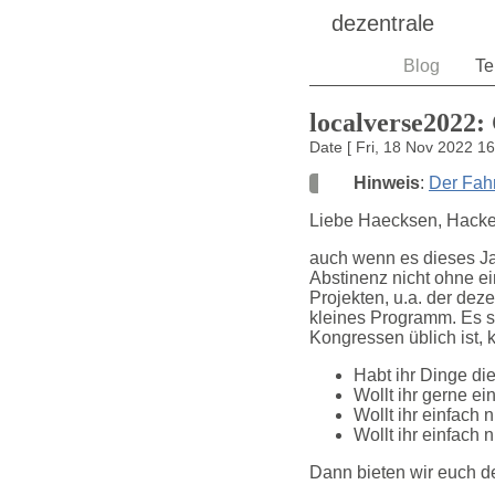
dezentrale
Blog
Te
localverse2022: 
Date
[
Fri, 18 Nov 2022 1
Hinweis
:
Der Fahrp
Liebe Haecksen, Hacker
auch wenn es dieses Ja
Abstinenz nicht ohne e
Projekten, u.a. der dez
kleines Programm. Es s
Kongressen üblich ist, 
Habt ihr Dinge die
Wollt ihr gerne e
Wollt ihr einfach
Wollt ihr einfac
Dann bieten wir euch d