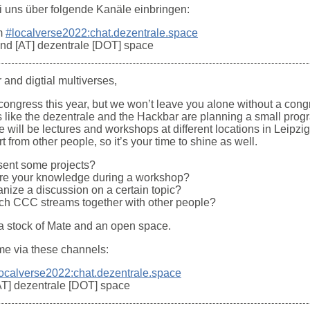
i uns über folgende Kanäle einbringen:
m
#localverse2022:chat.dezentrale.space
and [AT] dezentrale [DOT] space
and digtial multiverses,
congress this year, but we won’t leave you alone without a congr
ts like the dezentrale and the Hackbar are planning a small pr
 will be lectures and workshops at different locations in Leipzi
t from other people, so it’s your time to shine as well.
esent some projects?
are your knowledge during a workshop?
anize a discussion on a certain topic?
tch CCC streams together with other people?
a stock of Mate and an open space.
e via these channels:
ocalverse2022:chat.dezentrale.space
[AT] dezentrale [DOT] space