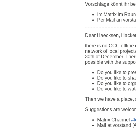
Vorschläge könnt ihr be
Im Matrix im Rau
Per Mail an vorst
Dear Haecksen, Hacker 
there is no CCC offline 
network of local projec
30th of December. There
possible with the suppor
Do you like to pr
Do you like to sh
Do you like to org
Do you like to wa
Then we have a place, 
Suggestions are welcom
Matrix Channel
#l
Mail at vorstand 