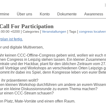
rmine
Über uns
Konto
Dokumente
Awareness
Call For Participation
6:00:00 +0200
]
Categories
[
Veranstaltungen
]
Tags
[
congress
localve
lan ist fertig.
 und digitale Multiversen,
hr keinen CCC-Offline-Congress geben wird, wollen wir euch n
inen Congress in Leipzig stehen lassen. Ein kleiner Zusammen
entrale und der Hackbar, plant für den üblichen Zeitraum vom 27
oll Vorträge und Workshops an verschiedenen Orten Leipzigs g
kommt ihr dabei ins Spiel, denn Kongresse leben von eurer Bete
 ihr präsentieren wollt?
inen kleinen Workshop durchführen um andere an eurem Wissen
 nur ein kleine Diskussionsrunde zu eurem Thema machen?
h nur einen CCC-Stream schauen?
en Platz, Mate-Vorräte und einen offen Raum.