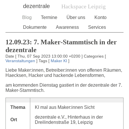
dezentrale
Hackspace Leipzig
Blog
Termine
Über uns
Konto
Dokumente
Awareness
Services
12.09.23: 7. Maker-Stammtisch in der
dezentrale
Date
[
Thu, 07 Sep 2023 13:00:00 +0200
]
Categories
[
Veranstaltungen
]
Tags
[
Maker
KI
]
Liebe Maker:innen, Betreiber:innen von offenen Räumen,
Haecksen, Hacker und hackende Lebensformen,
am kommenden Dienstag gastiert in der dezentrale der 7.
Maker-Stammtisch.
Thema
KI mal aus Maker:innen Sicht
dezentrale e.V., Hinterhaus in der
Ort
Dreilindenstraße 19, Leipzig