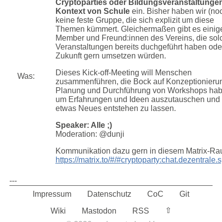
Cryptoparties oder Bildungsveranstaltunge
Kontext von Schule
ein. Bisher haben wir (no
keine feste Gruppe, die sich explizit um diese
Themen kümmert. Gleichermaßen gibt es einig
Member und Freund:innen des Vereins, die sol
Veranstaltungen bereits duchgeführt haben oder
Zukunft gern umsetzen würden.
Dieses Kick-off-Meeting will Menschen
Was:
zusammenführen, die Bock auf Konzeptionieru
Planung und Durchführung von Workshops hab
um Erfahrungen und Ideen auszutauschen und 
etwas Neues entstehen zu lassen.
Speaker: Alle ;)
Moderation: @dunji
Kommunikation dazu gern in diesem Matrix-Ra
https://matrix.to/#/#cryptoparty:chat.dezentrale.
---
Impressum
Datenschutz
CoC
Git
⇧︎
Wiki
Mastodon
RSS