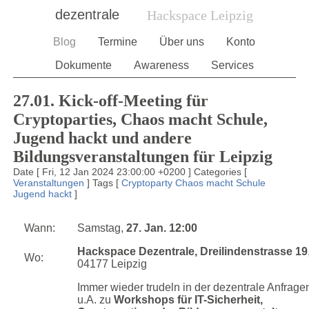
dezentrale
Hackspace Leipzig
Blog
Termine
Über uns
Konto
Dokumente
Awareness
Services
27.01. Kick-off-Meeting für
Cryptoparties, Chaos macht Schule,
Jugend hackt und andere
Bildungsveranstaltungen für Leipzig
Date
[
Fri, 12 Jan 2024 23:00:00 +0200
]
Categories
[
Veranstaltungen
]
Tags
[
Cryptoparty
Chaos macht Schule
Jugend hackt
]
Wann:
Samstag,
27. Jan. 12:00
Hackspace Dezentrale, Dreilindenstrasse 19
Wo:
04177 Leipzig
Immer wieder trudeln in der dezentrale Anfrage
u.A. zu
Workshops für IT-Sicherheit,